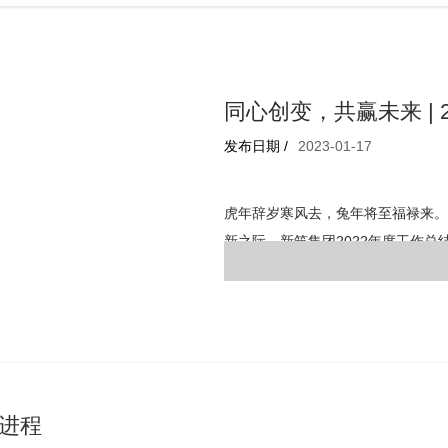
同心创变，共赢未来 | 2
发布日期 /
2023-01-17
虎年辞岁寒风去，兔年将至福禄来。
新之际，新筑集团2022年度工作总
员工欢聚一堂，共话今昔。
进程