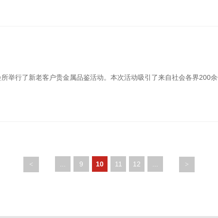
亚”会所举行了新老客户贵金属品鉴活动。本次活动吸引了来自社会各界200
...
9
10
11
12
...
<
>