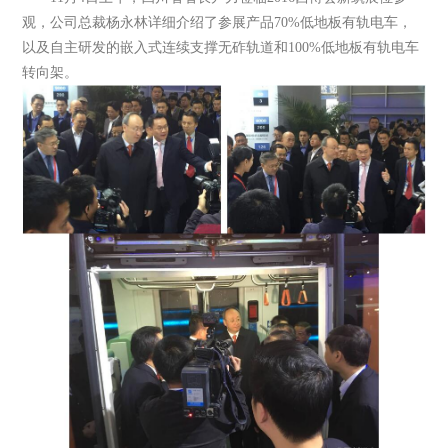
观，公司总裁杨永林详细介绍了参展产品70%低地板有轨电车，
以及自主研发的嵌入式连续支撑无砟轨道和100%低地板有轨电车
转向架。