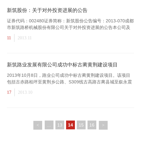
新筑股份：关于对外投资进展的公告
证券代码：002480证券简称：新筑股份公告编号：2013-070成都
市新筑路桥机械股份有限公司关于对外投资进展的公告本公司及
董事会全体成
11
2013.11
新筑路业发展有限公司成功中标古蔺黄荆建设项目
2013年10月8日，路业公司成功中标古蔺黄荆建设项目。该项目
包括古赤路柏坪至黄荆乡公路、S309线古高路古蔺县城至叙永震
东段路面（德耀改线段），总投资22,211万元，建设工期共18个
17
2013.10
...
13
14
15
16
<
>