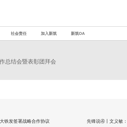
社会责任
加入新筑
新筑OA
团工作总结会暨表彰团拜会
与交大铁发签署战略合作协议
先锋说④丨文义敏