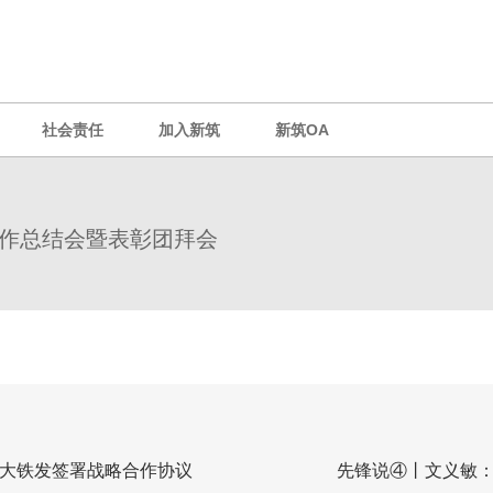
社会责任
加入新筑
新筑OA
团工作总结会暨表彰团拜会
与交大铁发签署战略合作协议
先锋说④丨文义敏