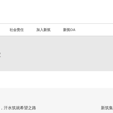
社会责任
加入新筑
新筑OA
议
，汗水筑就希望之路
新筑集