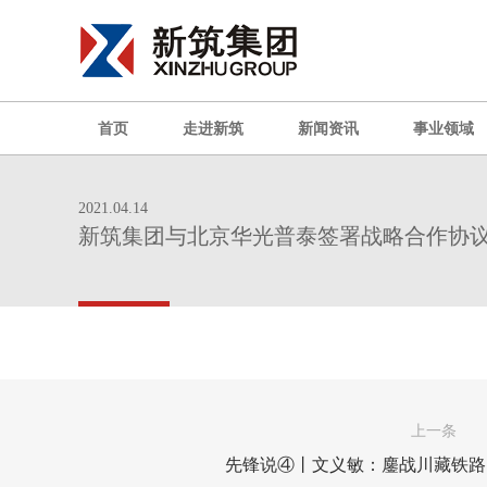
首页
走进新筑
新闻资讯
事业领域
2021.04.14
新筑集团与北京华光普泰签署战略合作协
上一条
先锋说④丨文义敏：鏖战川藏铁路