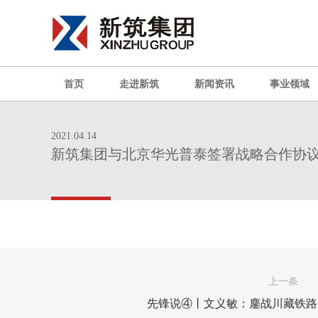
首页
走进新筑
新闻资讯
事业领域
2021.04.14
新筑集团与北京华光普泰签署战略合作协
上一条
先锋说④丨文义敏：鏖战川藏铁路