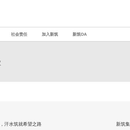
社会责任
加入新筑
新筑OA
议
，汗水筑就希望之路
新筑集