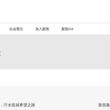
社会责任
加入新筑
新筑OA
议
，汗水筑就希望之路
新筑集