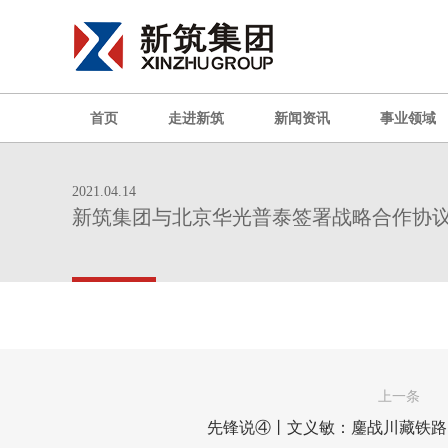
首页
走进新筑
新闻资讯
事业领域
2021.04.14
新筑集团与北京华光普泰签署战略合作协
上一条
先锋说④丨文义敏：鏖战川藏铁路