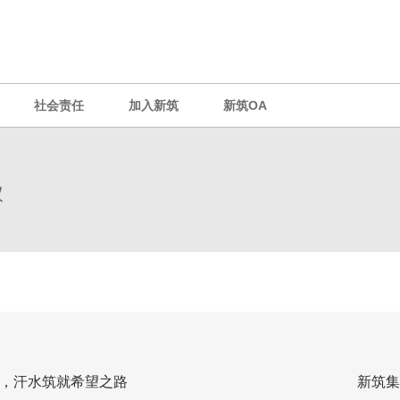
社会责任
加入新筑
新筑OA
议
，汗水筑就希望之路
新筑集