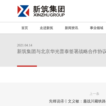
首页
走进新筑
新闻资讯
事业领域
2021.04.14
新筑集团与北京华光普泰签署战略合作协
上一条
先锋说④丨文义敏：鏖战川藏铁路