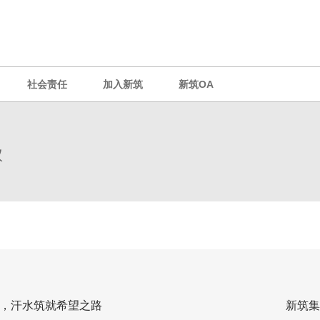
社会责任
加入新筑
新筑OA
议
，汗水筑就希望之路
新筑集