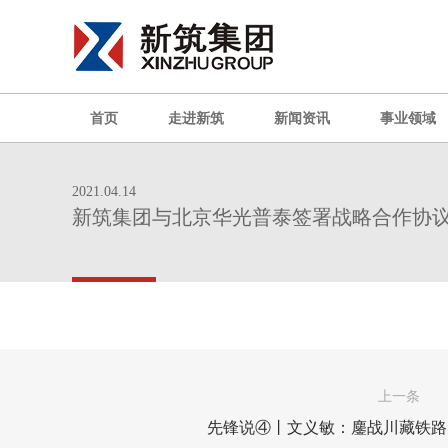
首页
走进新筑
新闻资讯
事业领域
2021.04.14
新筑集团与北京华光普泰签署战略合作协
上一条
先锋说④丨文义敏：鏖战川藏铁路