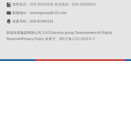
销售电话：028-35050828 售后电话：028-35050820
邮箱地址：xinzhugroup@163.com
传真号码：028-82460151
新筑投资集团有限公司 ©2016xinzhu group Development All Rights
ReservedPrivacy Policy
备案号：蜀ICP备11012626号-2
网站设计：赛门仕博