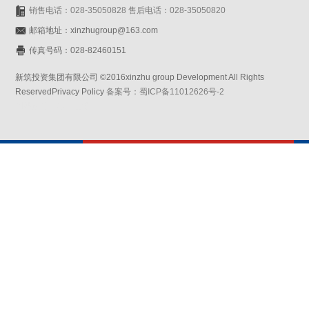
销售电话：028-35050828 售后电话：028-35050820
邮箱地址：xinzhugroup@163.com
传真号码：028-82460151
新筑投资集团有限公司 ©2016xinzhu group Development All Rights
ReservedPrivacy Policy
备案号：蜀ICP备11012626号-2
网站设计：赛门仕博