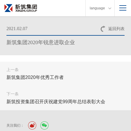
language
2021.02.07
返回列表
新筑集团2020年锐意进取企业
上一条
新筑集团2020年优秀工作者
下一条
新筑投资集团召开庆祝建党99周年总结表彰大会
关注我们：