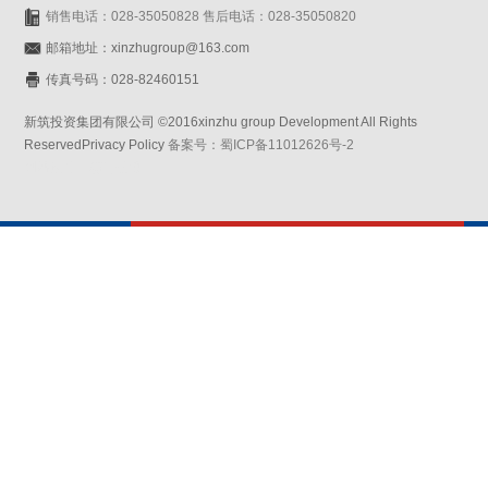
销售电话：028-35050828 售后电话：028-35050820
邮箱地址：xinzhugroup@163.com
传真号码：028-82460151
新筑投资集团有限公司 ©2016xinzhu group Development All Rights
ReservedPrivacy Policy
备案号：蜀ICP备11012626号-2
网站设计：赛门仕博