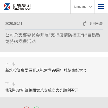
language
2020.03.11
返回列表
公司总支部委员会开展“支持疫情防控工作”自愿缴
纳特殊党费活动
上一条
新筑投资集团召开庆祝建党99周年总结表彰大会
下一条
热烈祝贺新筑集团党总支成立大会顺利召开