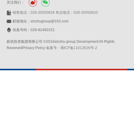
关注我们：
销售电话：028-35050828 售后电话：028-35050820
邮箱地址：xinzhugroup@163.com
传真号码：028-82460151
新筑投资集团有限公司 ©2016xinzhu group Development All Rights
ReservedPrivacy Policy
备案号：蜀ICP备11012626号-2
网站设计：赛门仕博