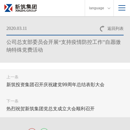
language
2020.03.11
返回列表
公司总支部委员会开展“支持疫情防控工作”自愿缴
纳特殊党费活动
上一条
新筑投资集团召开庆祝建党99周年总结表彰大会
下一条
热烈祝贺新筑集团党总支成立大会顺利召开