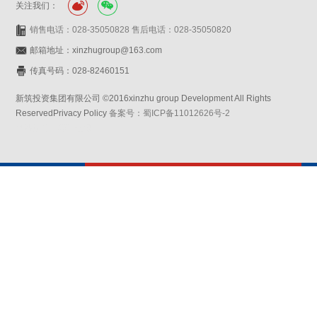
关注我们：
销售电话：028-35050828 售后电话：028-35050820
邮箱地址：xinzhugroup@163.com
传真号码：028-82460151
新筑投资集团有限公司 ©2016xinzhu group Development All Rights
ReservedPrivacy Policy
备案号：蜀ICP备11012626号-2
网站设计：赛门仕博