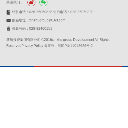
关注我们：
销售电话：028-35050828 售后电话：028-35050820
邮箱地址：xinzhugroup@163.com
传真号码：028-82460151
新筑投资集团有限公司 ©2016xinzhu group Development All Rights
ReservedPrivacy Policy
备案号：蜀ICP备11012626号-2
网站设计：赛门仕博