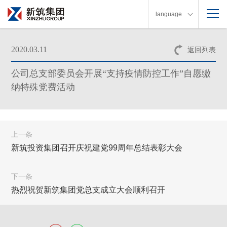
language
2020.03.11
返回列表
公司总支部委员会开展“支持疫情防控工作”自愿缴
纳特殊党费活动
上一条
新筑投资集团召开庆祝建党99周年总结表彰大会
下一条
热烈祝贺新筑集团党总支成立大会顺利召开