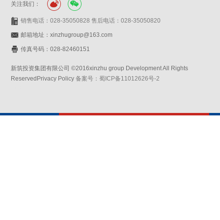
关注我们：
销售电话：028-35050828 售后电话：028-35050820
邮箱地址：xinzhugroup@163.com
传真号码：028-82460151
新筑投资集团有限公司 ©2016xinzhu group Development All Rights
ReservedPrivacy Policy
备案号：蜀ICP备11012626号-2
网站设计：赛门仕博