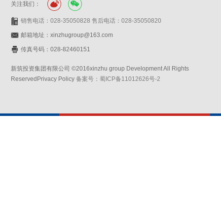
关注我们：
销售电话：028-35050828 售后电话：028-35050820
邮箱地址：xinzhugroup@163.com
传真号码：028-82460151
新筑投资集团有限公司 ©2016xinzhu group Development All Rights
ReservedPrivacy Policy
备案号：蜀ICP备11012626号-2
网站设计：赛门仕博