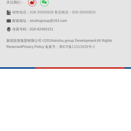
关注我们：
销售电话：028-35050828 售后电话：028-35050820
邮箱地址：xinzhugroup@163.com
传真号码：028-82460151
新筑投资集团有限公司 ©2016xinzhu group Development All Rights
ReservedPrivacy Policy
备案号：蜀ICP备11012626号-2
网站设计：赛门仕博