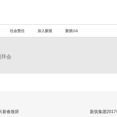
社会责任
加入新筑
新筑OA
团拜会
事长新春致辞
新筑集团201