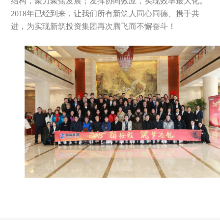
结构，聚力聚焦发展；发挥协同效应，实现效率最大化。
2018年已经到来，让我们所有新筑人同心同德、携手共
进，为实现新筑投资集团再次腾飞而不懈奋斗！