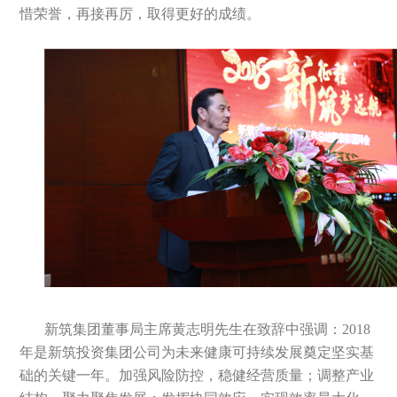
惜荣誉，再接再厉，取得更好的成绩。
新筑集团董事局主席黄志明先生在致辞中强调：2018
年是新筑投资集团公司为未来健康可持续发展奠定坚实基
础的关键一年。加强风险防控，稳健经营质量；调整产业