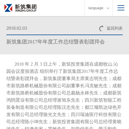
language
2018.02.03
返回列表
新筑集团2017年年度工作总结暨表彰团拜会
2018
年 2 月 3 日上午，新筑投资集团在成都牧山.沁
园会议度假酒店 组织举行了新筑集团2017年年度工作总
结暨表彰团拜会，新筑集团董事局主席黄志明先生；成都
市新筑路桥机械股份有限公司副董事长冯克敏先生；成都
市新筑路桥机械股份有限公司总裁杨永林先生；成都新筑
鸿鹄置业有限公司总经理谢旭东先生；四川新筑智能工程
装备制造有限公司总经理陈汉忠先生；都江堰凯达绿色开
发有限公司总经理骆光文先生；四川瑞迪医疗科技有限公
司总经理陈小坤先生；新筑投资集团有限公司总经理黄晓
波先生；特邀专家：罗敏先生、刘学信先生、熊正刚先