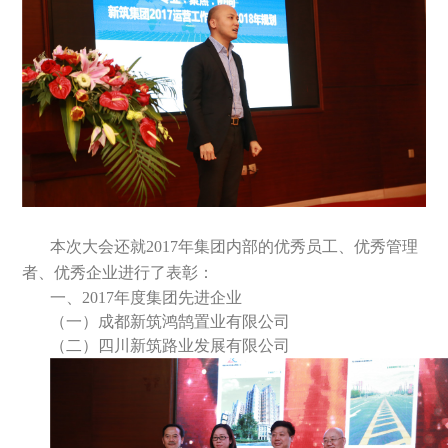
本次大会还就2017年集团内部的优秀员工、优秀管理
者、优秀企业进行了表彰：
一、
2017
年度集团先进企业
（一）
成都新筑鸿鹄置业有限公司
（二）
四川新筑路业发展有限公司