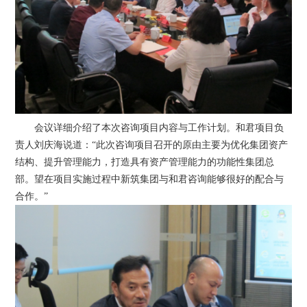
会议详细介绍了本次咨询项目内容与工作计划。和君项目负
责人刘庆海说道：“此次咨询项目召开的原由主要为优化集团资产
结构、提升管理能力，打造具有资产管理能力的功能性集团总
部。望在项目实施过程中新筑集团与和君咨询能够很好的配合与
合作。”