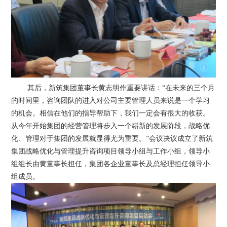
其后，新筑集团董事长黄志明作重要讲话：“在未来的三个月
的时间里，咨询团队的进入对公司主要管理人员来说是一个学习
的机会。相信在他们的指导帮助下，我们一定会有很大的收获。
从今年开始集团的经营管理将步入一个崭新的发展阶段，战略优
化、管理对于集团的发展就显得尤为重要。”
会议决议成立了新筑
集团战略优化与管理提升咨询项目领导小组与工作小组，领导小
组组长由黄董事长担任，集团各企业董事长及总经理担任领导小
组成员。