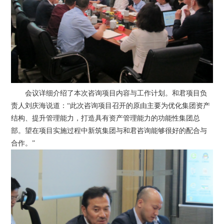
会议详细介绍了本次咨询项目内容与工作计划。和君项目负
责人刘庆海说道：“此次咨询项目召开的原由主要为优化集团资产
结构、提升管理能力，打造具有资产管理能力的功能性集团总
部。望在项目实施过程中新筑集团与和君咨询能够很好的配合与
合作。”