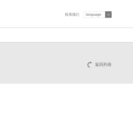
联系我们
language
返回列表