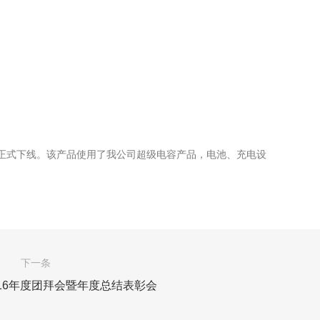
克正式下线。该产品使用了我公司超级电容产品，电池、充电设
下一条
16年度团拜会暨年度总结表彰会