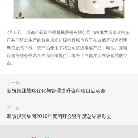
2月16日，成都市新筑路桥机械股份有限公司与白俄罗斯市政机车
厂共同研发生产的首台18米超级电容城市客车在白俄罗斯首都明
斯克正式下线。该产品使用了我公司超级电容产品，电池、充电
设施等核心技术全由我公司提供，填补了白俄罗斯在该领域的空
白。
上一条
新筑集团战略优化与管理提升咨询项目启动会
下一条
新筑投资集团2016年度团拜会暨年度总结表彰会