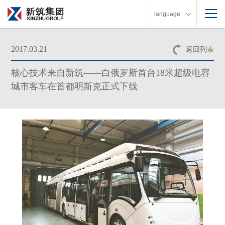
language
2017.03.21
返回列表
核心技术来自新筑——白俄罗斯首台18米超级电容
城市客车在首都明斯克正式下线