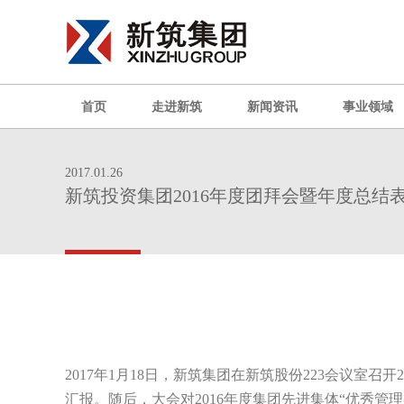
首页
走进新筑
新闻资讯
事业领域
2017.01.26
新筑投资集团2016年度团拜会暨年度总结
2017
年
1
月
18
日，新筑集团在新筑股份223
会议室召开
2
汇报。随后，大会对
2016
年度集团先进集体
“
优秀管理