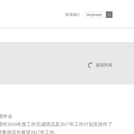
联系我们
language
返回列表
团年会
2016
年度工作完成情况及
2017
年工作计划安排作了
讲话并展望2017
年工作。