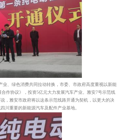
产业、绿色消费共同拉动转换，市委、市政府高度重视以新能
展合作协议》，投资5亿元大力发展汽车产业。雅安7号示范线
还说，雅安市政府将以这条示范线路开通为契机，以更大的决
成四川重要的新能源汽车及配件产业基地。