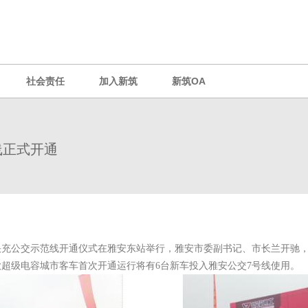
社会责任
加入新筑
新筑OA
线正式开通
动在线快充公交示范线开通仪式在雅安东站举行，雅安市委副书记、市长兰开
超级电容城市客车首次开通运行将有6台新车投入雅安公交7号线使用。