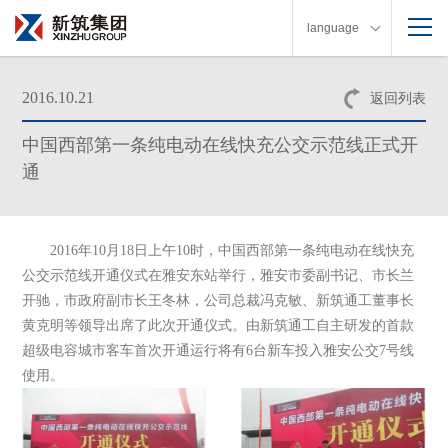
language
2016.10.21
返回列表
中国西部第一条纯电动在线快充公交示范线正式开
通
2016年10月18日上午10时，中国西部第一条纯电动在线快充
公交示范线开通仪式在雅安东站举行，雅安市委副书记、市长兰
开驰，市政府副市长王冬林，公司总裁冯克敏、新筑通工董事长
黄克明等领导出席了此次开通仪式。由新筑通工自主研发的首款
超级电容城市客车首次开通运行将有6台新车投入雅安公交7号线
使用。