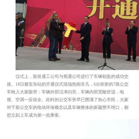
仪式上，新筑通工公司与蜀通公司进行了车辆钥匙的成功交
接。18日雅安东站的开通仪式现场热闹非凡，6台崭新的7路公交
车映入大家眼帘：车辆外部洁净闪亮，车辆内部宽敞舒适，电
视、空调一应俱全。此时的公交车旁早已围满了热心市民，大家
对于新公交车的电动环保概念以及车辆整体的新颖赞不绝口，都
想立刻上车成为第一批乘客。