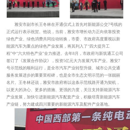
雅安市副市长王冬林在开通仪式上首先对新能源公交7号线的
正式运行表示祝贺。他说，当前，雅安市增长动力正向依靠投资
绿色产业、绿色消费共同拉动转换，市委、市政府高度重视以新
能源汽车为重点的绿色产业发展，将其列入了“四大提升工
程”中“六大特色产业”全力推进。去年8月，市政府与新筑通工公司
签订了《发展合作协议》，投资5亿元大力发展汽车产业。雅安7
号示范线的顺利运行，是全市汽车产业转型升级、城市公共交通
服务发展进步的重要里程碑，也是全市生态文明示范的一张靓丽
名片。王冬林还说，雅安市政府将以这条示范线路开通为契机，
以更大的决心、更多的措施、更强的力度，关注支持新能源汽车
产业发展，加快引进新能源汽车配套产业，积极培育新能源汽车
产业链，努力建成四川重要的新能源汽车及配件产业基地。