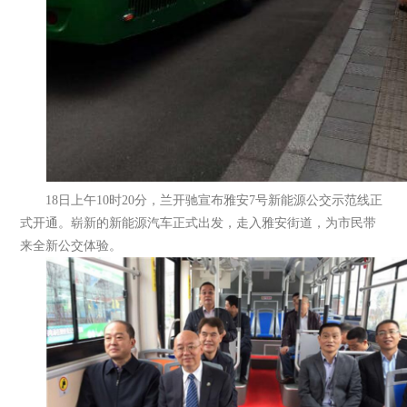
18日上午10时20分，兰开驰宣布雅安7号新能源公交示范线正
式开通。崭新的新能源汽车正式出发，走入雅安街道，为市民带
来全新公交体验。