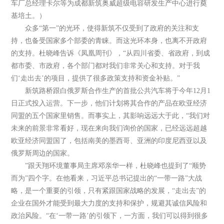
车厂总经理卡尔等为成都新筑奥威超级电容研发生产中心进行奠
基培土。）
众多“第一”的光环，使得新筑不仅受到了政府的关注和支
持，也备受国家多个部委的青睐。而这光环本身，也离不开政府
的支持。杜晓峰告诉《凤凰周刊》，“从四川省委、省政府，到成
都市委、市政府，各个部门都对我们非常关心和支持。对于我
们‘走出去’的项目，提供了很多政策支持和资金补贴。”
新筑路桥跟白俄罗斯合作生产的首批公共汽车将于今年12月1
日正式投入运营。下一步，他们计划将其合作的产品在欧亚经济
同盟的五个国家里销售。而事实上，其影响远远大于此，“我们对
未来的前景非常看好，现在来向我们询价的国家，已经远远超越
欧亚经济同盟国了，包括南美的墨西哥、亚洲的印度尼西亚以及
俄罗斯周边的国家。
”跟天翔环境董事局主席邓亲华一样，杜晓峰也提到了“顺势
而为”四个字。在他看来，习近平总书记提出的“一带一路”大战
略，是一个重要的引领，只有紧跟国家战略的发展，“走出去”的
企业在国外才能受到最大力度的支持和保护，规避其诚信风险和
政治风险。“在‘一带一路’的引领下，一方面，我们可以得到很多