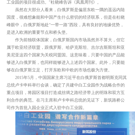
工业园的项目很成功。”杜晓峰告诉《凤凰周刊》。
虽然在大部分人看来，白俄罗斯是偏居东欧一隅的遥远内陆
国度，很难想象能和中国产生什么密切的经济联系，但是在杜晓
峰眼中，白俄罗斯地处“一带一路”西段，具有良好的地缘优势，
是进入欧洲的重要节点和桥头堡。
作为前独联体国家，白俄罗斯国内市场虽然并不算大，但它
属于欧亚经济联盟，跟俄罗斯、哈萨克斯坦、吉尔吉斯斯坦和亚
美尼亚这四个国家为关税同盟国。这意味着，只要中国的产品能
够进入白俄罗斯，也同样能够进入上述四个国家。此外，只要能
够在白俄罗斯立足，打开东欧和中欧的市场也极为方便。
2015年5月，中国国家主席习近平在白俄罗斯首都明斯克同其
总统卢卡申科举行会谈，确定了共建中白工业园作为战略合作的
重点项目，将园区项目打造成丝绸之路经济带上的明珠和双方互
利合作的典范。在习主席和卢卡申科总统的见证下，新筑路桥公
司作为首批入园企业正式入驻中白工业园。