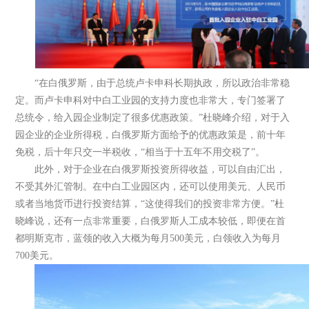
“在白俄罗斯，由于总统卢卡申科长期执政，所以政治非常稳
定。而卢卡申科对中白工业园的支持力度也非常大，专门签署了
总统令，给入园企业制定了很多优惠政策。”杜晓峰介绍，对于入
园企业的企业所得税，白俄罗斯方面给予的优惠政策是，前十年
免税，后十年只交一半税收，“相当于十五年不用交税了”。
此外，对于企业在白俄罗斯投资所得收益，可以自由汇出，
不受其外汇管制。在中白工业园区内，还可以使用美元、人民币
或者当地货币进行投资结算，“这使得我们的投资非常方便。”杜
晓峰说，还有一点非常重要，白俄罗斯人工成本较低，即便在首
都明斯克市，蓝领的收入大概为每月500美元，白领收入为每月
700美元。