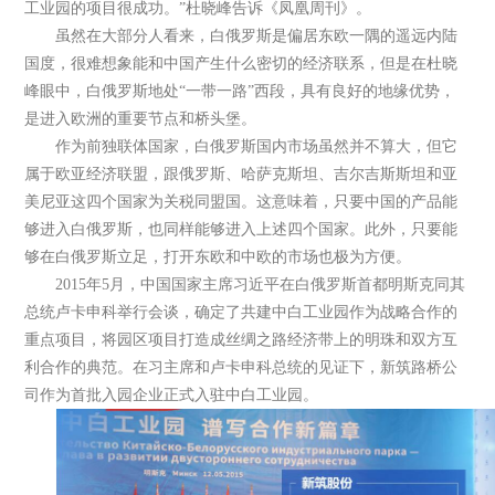
工业园的项目很成功。”杜晓峰告诉《凤凰周刊》。
虽然在大部分人看来，白俄罗斯是偏居东欧一隅的遥远内陆
国度，很难想象能和中国产生什么密切的经济联系，但是在杜晓
峰眼中，白俄罗斯地处“一带一路”西段，具有良好的地缘优势，
是进入欧洲的重要节点和桥头堡。
作为前独联体国家，白俄罗斯国内市场虽然并不算大，但它
属于欧亚经济联盟，跟俄罗斯、哈萨克斯坦、吉尔吉斯斯坦和亚
美尼亚这四个国家为关税同盟国。这意味着，只要中国的产品能
够进入白俄罗斯，也同样能够进入上述四个国家。此外，只要能
够在白俄罗斯立足，打开东欧和中欧的市场也极为方便。
2015年5月，中国国家主席习近平在白俄罗斯首都明斯克同其
总统卢卡申科举行会谈，确定了共建中白工业园作为战略合作的
重点项目，将园区项目打造成丝绸之路经济带上的明珠和双方互
利合作的典范。在习主席和卢卡申科总统的见证下，新筑路桥公
司作为首批入园企业正式入驻中白工业园。