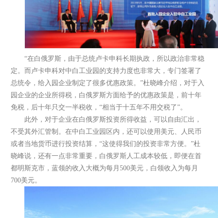
“在白俄罗斯，由于总统卢卡申科长期执政，所以政治非常稳
定。而卢卡申科对中白工业园的支持力度也非常大，专门签署了
总统令，给入园企业制定了很多优惠政策。”杜晓峰介绍，对于入
园企业的企业所得税，白俄罗斯方面给予的优惠政策是，前十年
免税，后十年只交一半税收，“相当于十五年不用交税了”。
此外，对于企业在白俄罗斯投资所得收益，可以自由汇出，
不受其外汇管制。在中白工业园区内，还可以使用美元、人民币
或者当地货币进行投资结算，“这使得我们的投资非常方便。”杜
晓峰说，还有一点非常重要，白俄罗斯人工成本较低，即便在首
都明斯克市，蓝领的收入大概为每月500美元，白领收入为每月
700美元。