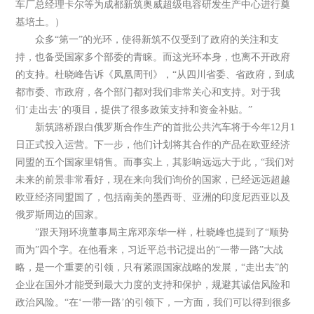
车厂总经理卡尔等为成都新筑奥威超级电容研发生产中心进行奠
基培土。）
众多“第一”的光环，使得新筑不仅受到了政府的关注和支
持，也备受国家多个部委的青睐。而这光环本身，也离不开政府
的支持。杜晓峰告诉《凤凰周刊》，“从四川省委、省政府，到成
都市委、市政府，各个部门都对我们非常关心和支持。对于我
们‘走出去’的项目，提供了很多政策支持和资金补贴。”
新筑路桥跟白俄罗斯合作生产的首批公共汽车将于今年12月1
日正式投入运营。下一步，他们计划将其合作的产品在欧亚经济
同盟的五个国家里销售。而事实上，其影响远远大于此，“我们对
未来的前景非常看好，现在来向我们询价的国家，已经远远超越
欧亚经济同盟国了，包括南美的墨西哥、亚洲的印度尼西亚以及
俄罗斯周边的国家。
”跟天翔环境董事局主席邓亲华一样，杜晓峰也提到了“顺势
而为”四个字。在他看来，习近平总书记提出的“一带一路”大战
略，是一个重要的引领，只有紧跟国家战略的发展，“走出去”的
企业在国外才能受到最大力度的支持和保护，规避其诚信风险和
政治风险。“在‘一带一路’的引领下，一方面，我们可以得到很多