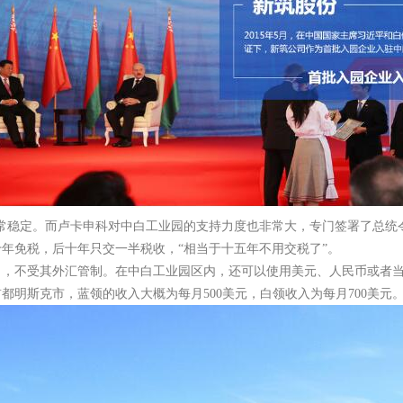
常稳定。而卢卡申科对中白工业园的支持力度也非常大，专门签署了总统
年免税，后十年只交一半税收，“相当于十五年不用交税了”。
，不受其外汇管制。在中白工业园区内，还可以使用美元、人民币或者当
明斯克市，蓝领的收入大概为每月500美元，白领收入为每月700美元