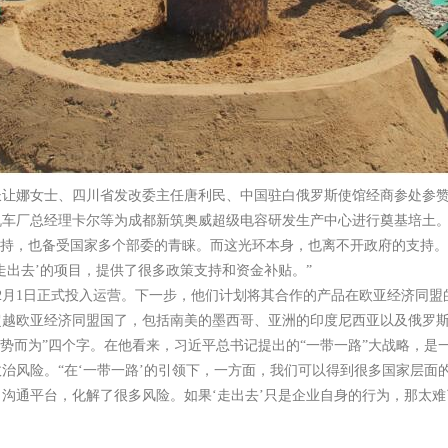
让娜女士、四川省发改委主任唐利民、中国驻白俄罗斯使馆经商参处参赞
机车厂总经理卡尔等为成都新筑奥威超级电容研发生产中心进行奠基培土
支持，也备受国家多个部委的青睐。而这光环本身，也离不开政府的支持。
走出去’的项目，提供了很多政策支持和资金补贴。”
2月1日正式投入运营。下一步，他们计划将其合作的产品在欧亚经济同盟
超越欧亚经济同盟国了，包括南美的墨西哥、亚洲的印度尼西亚以及俄罗
势而为”四个字。在他看来，习近平总书记提出的“一带一路”大战略，是
治风险。“在‘一带一路’的引领下，一方面，我们可以得到很多国家层面
沟通平台，化解了很多风险。如果‘走出去’只是企业自身的行为，那太难