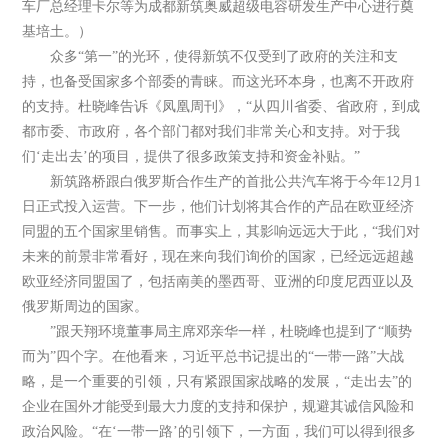
车厂总经理卡尔等为成都新筑奥威超级电容研发生产中心进行奠
基培土。）
众多“第一”的光环，使得新筑不仅受到了政府的关注和支
持，也备受国家多个部委的青睐。而这光环本身，也离不开政府
的支持。杜晓峰告诉《凤凰周刊》，“从四川省委、省政府，到成
都市委、市政府，各个部门都对我们非常关心和支持。对于我
们‘走出去’的项目，提供了很多政策支持和资金补贴。”
新筑路桥跟白俄罗斯合作生产的首批公共汽车将于今年12月1
日正式投入运营。下一步，他们计划将其合作的产品在欧亚经济
同盟的五个国家里销售。而事实上，其影响远远大于此，“我们对
未来的前景非常看好，现在来向我们询价的国家，已经远远超越
欧亚经济同盟国了，包括南美的墨西哥、亚洲的印度尼西亚以及
俄罗斯周边的国家。
”跟天翔环境董事局主席邓亲华一样，杜晓峰也提到了“顺势
而为”四个字。在他看来，习近平总书记提出的“一带一路”大战
略，是一个重要的引领，只有紧跟国家战略的发展，“走出去”的
企业在国外才能受到最大力度的支持和保护，规避其诚信风险和
政治风险。“在‘一带一路’的引领下，一方面，我们可以得到很多