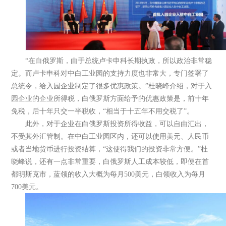
“在白俄罗斯，由于总统卢卡申科长期执政，所以政治非常稳
定。而卢卡申科对中白工业园的支持力度也非常大，专门签署了
总统令，给入园企业制定了很多优惠政策。”杜晓峰介绍，对于入
园企业的企业所得税，白俄罗斯方面给予的优惠政策是，前十年
免税，后十年只交一半税收，“相当于十五年不用交税了”。
此外，对于企业在白俄罗斯投资所得收益，可以自由汇出，
不受其外汇管制。在中白工业园区内，还可以使用美元、人民币
或者当地货币进行投资结算，“这使得我们的投资非常方便。”杜
晓峰说，还有一点非常重要，白俄罗斯人工成本较低，即便在首
都明斯克市，蓝领的收入大概为每月500美元，白领收入为每月
700美元。