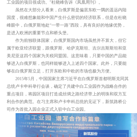
工业园的项目很成功。”杜晓峰告诉《凤凰周刊》。
虽然在大部分人看来，白俄罗斯是偏居东欧一隅的遥远内陆
国度，很难想象能和中国产生什么密切的经济联系，但是在杜晓
峰眼中，白俄罗斯地处“一带一路”西段，具有良好的地缘优势，
是进入欧洲的重要节点和桥头堡。
作为前独联体国家，白俄罗斯国内市场虽然并不算大，但它
属于欧亚经济联盟，跟俄罗斯、哈萨克斯坦、吉尔吉斯斯坦和亚
美尼亚这四个国家为关税同盟国。这意味着，只要中国的产品能
够进入白俄罗斯，也同样能够进入上述四个国家。此外，只要能
够在白俄罗斯立足，打开东欧和中欧的市场也极为方便。
2015年5月，中国国家主席习近平在白俄罗斯首都明斯克同其
总统卢卡申科举行会谈，确定了共建中白工业园作为战略合作的
重点项目，将园区项目打造成丝绸之路经济带上的明珠和双方互
利合作的典范。在习主席和卢卡申科总统的见证下，新筑路桥公
司作为首批入园企业正式入驻中白工业园。