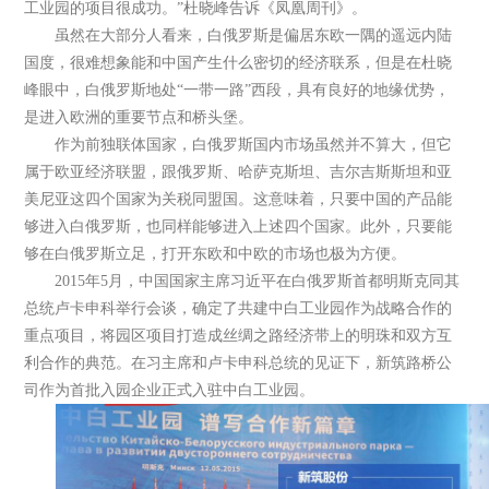
工业园的项目很成功。”杜晓峰告诉《凤凰周刊》。
虽然在大部分人看来，白俄罗斯是偏居东欧一隅的遥远内陆
国度，很难想象能和中国产生什么密切的经济联系，但是在杜晓
峰眼中，白俄罗斯地处“一带一路”西段，具有良好的地缘优势，
是进入欧洲的重要节点和桥头堡。
作为前独联体国家，白俄罗斯国内市场虽然并不算大，但它
属于欧亚经济联盟，跟俄罗斯、哈萨克斯坦、吉尔吉斯斯坦和亚
美尼亚这四个国家为关税同盟国。这意味着，只要中国的产品能
够进入白俄罗斯，也同样能够进入上述四个国家。此外，只要能
够在白俄罗斯立足，打开东欧和中欧的市场也极为方便。
2015年5月，中国国家主席习近平在白俄罗斯首都明斯克同其
总统卢卡申科举行会谈，确定了共建中白工业园作为战略合作的
重点项目，将园区项目打造成丝绸之路经济带上的明珠和双方互
利合作的典范。在习主席和卢卡申科总统的见证下，新筑路桥公
司作为首批入园企业正式入驻中白工业园。