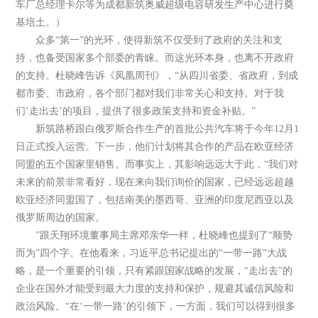
车厂总经理卡尔等为成都新筑奥威超级电容研发生产中心进行奠
基培土。）
众多“第一”的光环，使得新筑不仅受到了政府的关注和支
持，也备受国家多个部委的青睐。而这光环本身，也离不开政府
的支持。杜晓峰告诉《凤凰周刊》，“从四川省委、省政府，到成
都市委、市政府，各个部门都对我们非常关心和支持。对于我
们‘走出去’的项目，提供了很多政策支持和资金补贴。”
新筑路桥跟白俄罗斯合作生产的首批公共汽车将于今年12月1
日正式投入运营。下一步，他们计划将其合作的产品在欧亚经济
同盟的五个国家里销售。而事实上，其影响远远大于此，“我们对
未来的前景非常看好，现在来向我们询价的国家，已经远远超越
欧亚经济同盟国了，包括南美的墨西哥、亚洲的印度尼西亚以及
俄罗斯周边的国家。
”跟天翔环境董事局主席邓亲华一样，杜晓峰也提到了“顺势
而为”四个字。在他看来，习近平总书记提出的“一带一路”大战
略，是一个重要的引领，只有紧跟国家战略的发展，“走出去”的
企业在国外才能受到最大力度的支持和保护，规避其诚信风险和
政治风险。“在‘一带一路’的引领下，一方面，我们可以得到很多