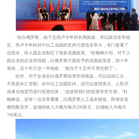
“在白俄罗斯，由于总统卢卡申科长期执政，所以政治非常稳
定。而卢卡申科对中白工业园的支持力度也非常大，专门签署了
总统令，给入园企业制定了很多优惠政策。”杜晓峰介绍，对于入
园企业的企业所得税，白俄罗斯方面给予的优惠政策是，前十年
免税，后十年只交一半税收，“相当于十五年不用交税了”。
此外，对于企业在白俄罗斯投资所得收益，可以自由汇出，
不受其外汇管制。在中白工业园区内，还可以使用美元、人民币
或者当地货币进行投资结算，“这使得我们的投资非常方便。”杜
晓峰说，还有一点非常重要，白俄罗斯人工成本较低，即便在首
都明斯克市，蓝领的收入大概为每月500美元，白领收入为每月
700美元。