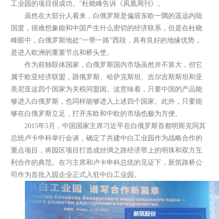
工业园的项目很成功。”杜晓峰告诉《凤凰周刊》。
虽然在大部分人看来，白俄罗斯是偏居东欧一隅的遥远内陆
国度，很难想象能和中国产生什么密切的经济联系，但是在杜晓
峰眼中，白俄罗斯地处“一带一路”西段，具有良好的地缘优势，
是进入欧洲的重要节点和桥头堡。
作为前独联体国家，白俄罗斯国内市场虽然并不算大，但它
属于欧亚经济联盟，跟俄罗斯、哈萨克斯坦、吉尔吉斯斯坦和亚
美尼亚这四个国家为关税同盟国。这意味着，只要中国的产品能
够进入白俄罗斯，也同样能够进入上述四个国家。此外，只要能
够在白俄罗斯立足，打开东欧和中欧的市场也极为方便。
2015年5月，中国国家主席习近平在白俄罗斯首都明斯克同其
总统卢卡申科举行会谈，确定了共建中白工业园作为战略合作的
重点项目，将园区项目打造成丝绸之路经济带上的明珠和双方互
利合作的典范。在习主席和卢卡申科总统的见证下，新筑路桥公
司作为首批入园企业正式入驻中白工业园。