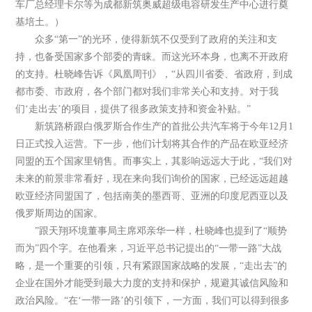
车厂总经理卡尔等为成都新筑奥威超级电容研发生产中心进行奠
基培土。）
众多“第一”的光环，使得新筑不仅受到了政府的关注和支
持，也备受国家多个部委的青睐。而这光环本身，也离不开政府
的支持。杜晓峰告诉《凤凰周刊》，“从四川省委、省政府，到成
都市委、市政府，各个部门都对我们非常关心和支持。对于我
们‘走出去’的项目，提供了很多政策支持和资金补贴。”
新筑路桥跟白俄罗斯合作生产的首批公共汽车将于今年12月1
日正式投入运营。下一步，他们计划将其合作的产品在欧亚经济
同盟的五个国家里销售。而事实上，其影响远远大于此，“我们对
未来的前景非常看好，现在来向我们询价的国家，已经远远超越
欧亚经济同盟国了，包括南美的墨西哥、亚洲的印度尼西亚以及
俄罗斯周边的国家。
”跟天翔环境董事局主席邓亲华一样，杜晓峰也提到了“顺势
而为”四个字。在他看来，习近平总书记提出的“一带一路”大战
略，是一个重要的引领，只有紧跟国家战略的发展，“走出去”的
企业在国外才能受到最大力度的支持和保护，规避其诚信风险和
政治风险。“在‘一带一路’的引领下，一方面，我们可以得到很多