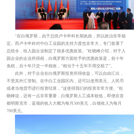
“在白俄罗斯，由于总统卢卡申科长期执政，所以政治非常稳
定。而卢卡申科对中白工业园的支持力度也非常大，专门签署了
总统令，给入园企业制定了很多优惠政策。”杜晓峰介绍，对于入
园企业的企业所得税，白俄罗斯方面给予的优惠政策是，前十年
免税，后十年只交一半税收，“相当于十五年不用交税了”。
此外，对于企业在白俄罗斯投资所得收益，可以自由汇出，
不受其外汇管制。在中白工业园区内，还可以使用美元、人民币
或者当地货币进行投资结算，“这使得我们的投资非常方便。”杜
晓峰说，还有一点非常重要，白俄罗斯人工成本较低，即便在首
都明斯克市，蓝领的收入大概为每月500美元，白领收入为每月
700美元。