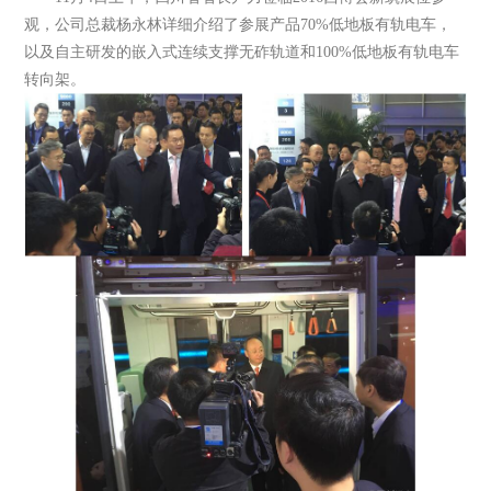
观，公司总裁杨永林详细介绍了参展产品70%低地板有轨电车，
以及自主研发的嵌入式连续支撑无砟轨道和100%低地板有轨电车
转向架。