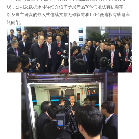
观，公司总裁杨永林详细介绍了参展产品70%低地板有轨电车，
以及自主研发的嵌入式连续支撑无砟轨道和100%低地板有轨电车
转向架。