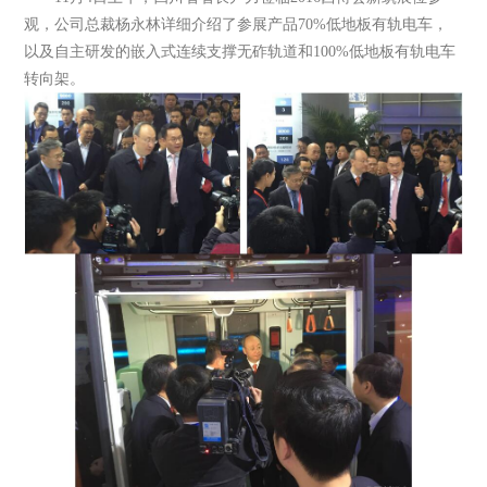
观，公司总裁杨永林详细介绍了参展产品70%低地板有轨电车，
以及自主研发的嵌入式连续支撑无砟轨道和100%低地板有轨电车
转向架。