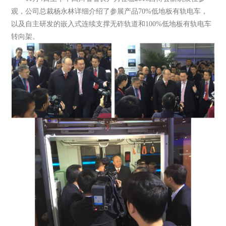
观，公司总裁杨永林详细介绍了参展产品70%低地板有轨电车，
以及自主研发的嵌入式连续支撑无砟轨道和100%低地板有轨电车
转向架。