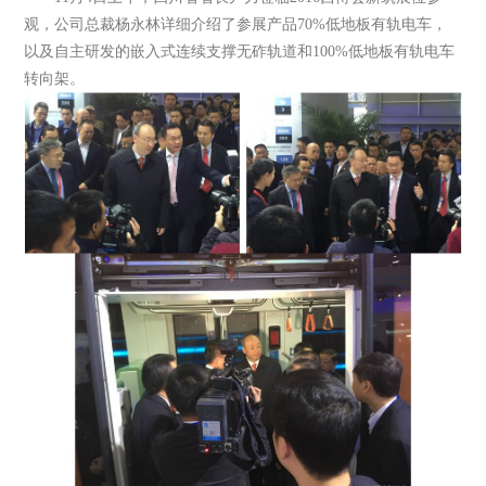
观，公司总裁杨永林详细介绍了参展产品70%低地板有轨电车，
以及自主研发的嵌入式连续支撑无砟轨道和100%低地板有轨电车
转向架。