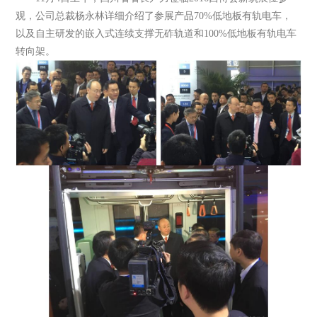
观，公司总裁杨永林详细介绍了参展产品70%低地板有轨电车，
以及自主研发的嵌入式连续支撑无砟轨道和100%低地板有轨电车
转向架。