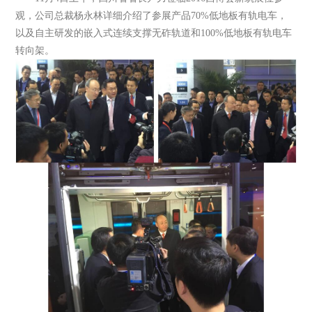
观，公司总裁杨永林详细介绍了参展产品70%低地板有轨电车，
以及自主研发的嵌入式连续支撑无砟轨道和100%低地板有轨电车
转向架。