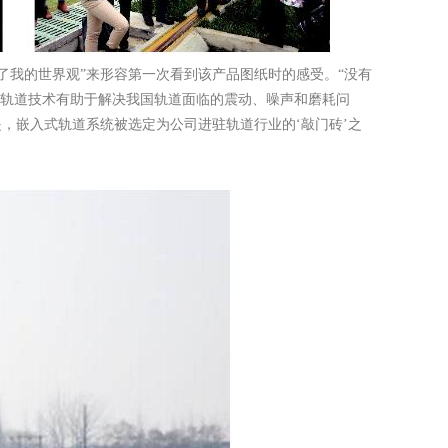
颠覆了我的世界观”来形容第一次看到该产品图纸时的感受。“没有
式轨道技术有助于解决我国轨道面临的震动、噪声和磨耗问
，嵌入式轨道系统被选定为公司进驻轨道行业的‘敲门砖’之