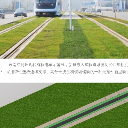
外项目——云南红河州现代有轨电车示范线，新筑嵌入式轨道系统历经四年
中，采用弹性垫板连续支撑、高分子浇注料锁固钢轨的一种无扣件新型轨