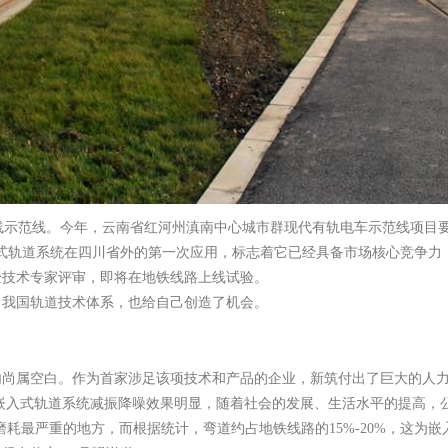
示范线。今年，云南省红河州滇南中心城市群现代有轨电车示范线项目要求“
式轨道系统在四川省外的第一次应用，标志着它已经具备市场核心竞争力
验技术专家评审，即将在地铁线路上线试验。
了我国轨道技术体系，也给自己创造了机会。
尚属空白。作为首家涉足该项技术和产品的企业，新筑付出了巨大的人力
“嵌入式轨道系统减振降噪效果明显，随着社会的发展、生活水平的提高，
磨耗最严重的地方，而根据统计，弯道约占地铁线路的15%-20%，这为