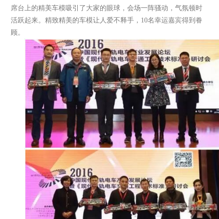
席台上的精美车模吸引了大家的眼球，会场一阵骚动，气氛顿时
活跃起来。精致精美的车模让人爱不释手，10名幸运嘉宾得到眷
顾。