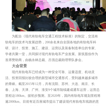
为配合《现代有轨电车交通工程技术标准》的制定，交流有
轨电车的技术与发展趋势，200余名来自全国各地的有轨电车科
研、设计、投资、施工、建设、运营以及装备制造单位的专家、
学者共聚一堂，共同探讨现代有轨电车产业发展。新筑股份作为
首席赞助商，由杨永林总裁、吕强总裁助理带队参会。
大会背景
现代有轨电车已经成为一种安全可靠、运量适度、机动灵
活、投资回报比较合理的新型城市交通形式，受到越来越多城市
的青睐。截至2015年12月，共有沈阳、苏州、大连、南京、长
春、上海、天津、广州、淮安9个城市陆续建成通车运营，运营总
里程达180km。据初步预测。至2020年，国内有轨电车规划里程将
逾2000km。目前有近百座城市提出了建设现代有轨电车线路的意