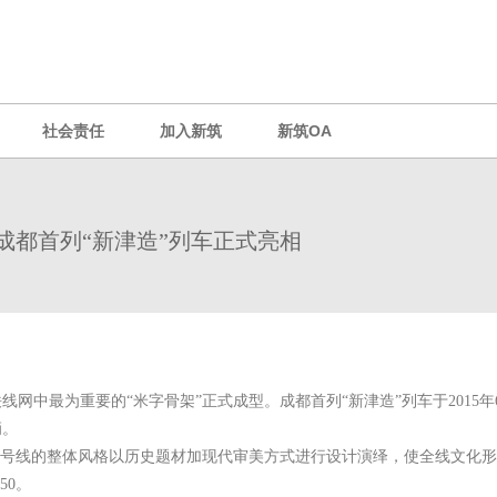
社会责任
加入新筑
新筑OA
成都首列“新津造”列车正式亮相
铁线网中最为重要的“米字骨架”正式成型。成都首列“新津造”列车于201
辆。
3号线的整体风格以历史题材加现代审美方式进行设计演绎，使全线文化形
50。