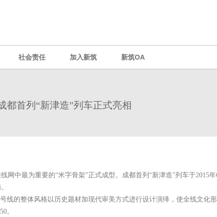
社会责任
加入新筑
新筑OA
成都首列“新津造”列车正式亮相
铁线网中最为重要的“米字骨架”正式成型。成都首列“新津造”列车于201
辆。
3号线的整体风格以历史题材加现代审美方式进行设计演绎，使全线文化形
50。