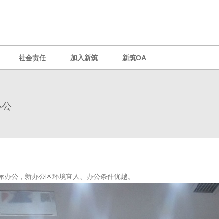
社会责任
加入新筑
新筑OA
办公
顿国际办公，新办公区环境宜人、办公条件优越。